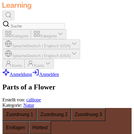
Kategorie
Kategorie
Sprache
Deutsch
|
Englisch (USA)
Sprache
Deutsch
|
Englisch (USA)
Konto
Konto
Anmeldung
Anmelden
Parts of a Flower
Erstellt von
:
calliope
Kategorie
:
Natur
Zuordnung 1
Zuordnung 2
Zuordnung 3
Einfügen
Hörtext