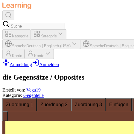
Kategorie
Kategorie
Sprache
Deutsch
|
Englisch (USA)
Sprache
Deutsch
|
Englis
Konto
Konto
Anmeldung
Anmelden
die Gegensätze / Opposites
Erstellt von
:
Vega19
Kategorie
:
Gegenteile
Zuordnung 1
Zuordnung 2
Zuordnung 3
Einfügen