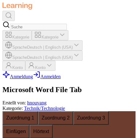
Kategorie
Kategorie
Sprache
Deutsch
|
Englisch (USA)
Sprache
Deutsch
|
Englisch (USA)
Konto
Konto
Anmeldung
Anmelden
Microsoft Word File Tab
Erstellt von
:
hnouvang
Kategorie
:
Technik/Technologie
Zuordnung 1
Zuordnung 2
Zuordnung 3
Einfügen
Hörtext