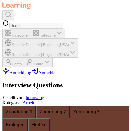
Kategorie
Kategorie
Sprache
Deutsch
|
Englisch (USA)
Sprache
Deutsch
|
Englisch (USA)
Konto
Konto
Anmeldung
Anmelden
Interview Questions
Erstellt von
:
hnouvang
Kategorie
:
Arbeit
Zuordnung 1
Zuordnung 2
Zuordnung 3
Einfügen
Hörtext