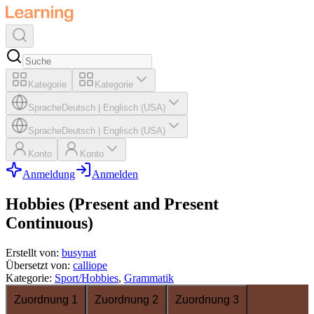
Kategorie
Kategorie
Sprache
Deutsch
|
Englisch (USA)
Sprache
Deutsch
|
Englisch (USA)
Konto
Konto
Anmeldung
Anmelden
Hobbies (Present and Present
Continuous)
Erstellt von
:
busynat
Übersetzt von
:
calliope
Kategorie
:
Sport/Hobbies
,
Grammatik
Zuordnung 1
Zuordnung 2
Zuordnung 3