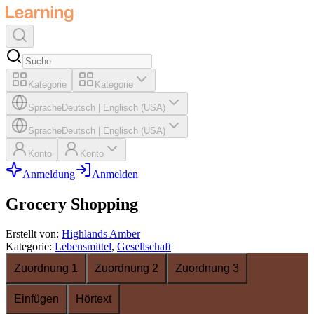
Kategorie
Kategorie
Sprache
Deutsch
|
Englisch (USA)
Sprache
Deutsch
|
Englisch (USA)
Konto
Konto
Anmeldung
Anmelden
Grocery Shopping
Erstellt von
:
Highlands Amber
Kategorie
:
Lebensmittel
,
Gesellschaft
Zuordnung 1
Zuordnung 2
Zuordnung 3
Einfügen
Hörtext