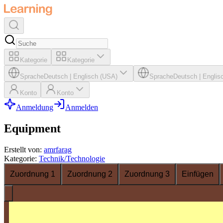
Kategorie
Kategorie
Sprache
Deutsch
|
Englisch (USA)
Sprache
Deutsch
|
Englis
Konto
Konto
Anmeldung
Anmelden
Equipment
Erstellt von
:
amrfarag
Kategorie
:
Technik/Technologie
Zuordnung 1
Zuordnung 2
Zuordnung 3
Einfügen