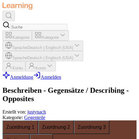
Kategorie
Kategorie
Sprache
Deutsch
|
Englisch (USA)
Sprache
Deutsch
|
Englisch (USA)
Konto
Konto
Anmeldung
Anmelden
Beschreiben - Gegensätze / Describing -
Opposites
Erstellt von
:
justynach
Kategorie
:
Gegenteile
Zuordnung 1
Zuordnung 2
Zuordnung 3