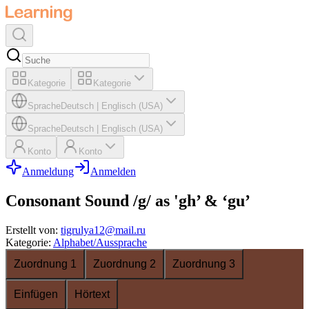
Kategorie
Kategorie
Sprache
Deutsch
|
Englisch (USA)
Sprache
Deutsch
|
Englisch (USA)
Konto
Konto
Anmeldung
Anmelden
Consonant Sound /g/ as 'gh’ & ‘gu’
Erstellt von
:
tigrulya12@mail.ru
Kategorie
:
Alphabet/Aussprache
Zuordnung 1
Zuordnung 2
Zuordnung 3
Einfügen
Hörtext