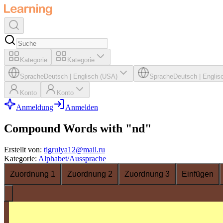
Kategorie
Kategorie
Sprache
Deutsch
|
Englisch (USA)
Sprache
Deutsch
|
Englis
Konto
Konto
Anmeldung
Anmelden
Compound Words with "nd"
Erstellt von
:
tigrulya12@mail.ru
Kategorie
:
Alphabet/Aussprache
Zuordnung 1
Zuordnung 2
Zuordnung 3
Einfügen