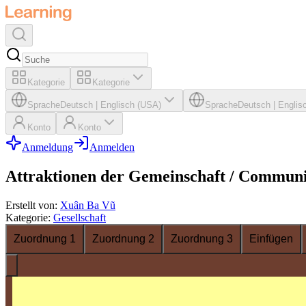
Kategorie
Kategorie
Sprache
Deutsch
|
Englisch (USA)
Sprache
Deutsch
|
Englis
Konto
Konto
Anmeldung
Anmelden
Attraktionen der Gemeinschaft / Communi
Erstellt von
:
Xuân Ba Vũ
Kategorie
:
Gesellschaft
Zuordnung 1
Zuordnung 2
Zuordnung 3
Einfügen