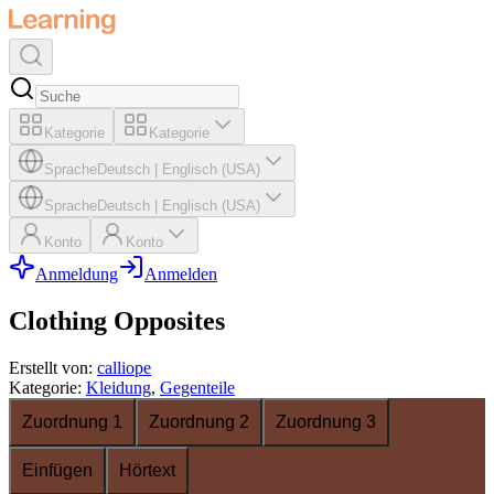
Kategorie
Kategorie
Sprache
Deutsch
|
Englisch (USA)
Sprache
Deutsch
|
Englisch (USA)
Konto
Konto
Anmeldung
Anmelden
Clothing Opposites
Erstellt von
:
calliope
Kategorie
:
Kleidung
,
Gegenteile
Zuordnung 1
Zuordnung 2
Zuordnung 3
Einfügen
Hörtext