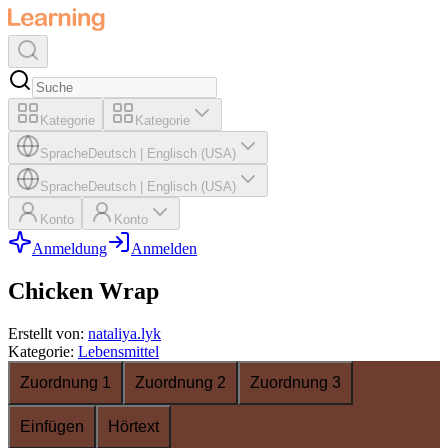
Kategorie
Kategorie
Sprache
Deutsch
|
Englisch (USA)
Sprache
Deutsch
|
Englisch (USA)
Konto
Konto
Anmeldung
Anmelden
Chicken Wrap
Erstellt von
:
nataliya.lyk
Kategorie
:
Lebensmittel
Zuordnung 1
Zuordnung 2
Zuordnung 3
Einfügen
Hörtext