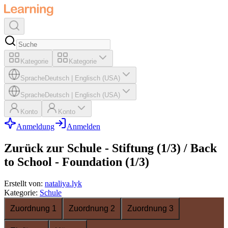
Kategorie
Kategorie
Sprache
Deutsch
|
Englisch (USA)
Sprache
Deutsch
|
Englisch (USA)
Konto
Konto
Anmeldung
Anmelden
Zurück zur Schule - Stiftung (1/3) / Back
to School - Foundation (1/3)
Erstellt von
:
nataliya.lyk
Kategorie
:
Schule
Zuordnung 1
Zuordnung 2
Zuordnung 3