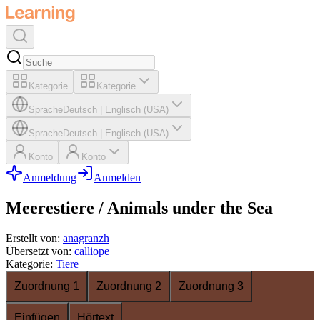
Kategorie
Kategorie
Sprache
Deutsch
|
Englisch (USA)
Sprache
Deutsch
|
Englisch (USA)
Konto
Konto
Anmeldung
Anmelden
Meerestiere / Animals under the Sea
Erstellt von
:
anagranzh
Übersetzt von
:
calliope
Kategorie
:
Tiere
Zuordnung 1
Zuordnung 2
Zuordnung 3
Einfügen
Hörtext