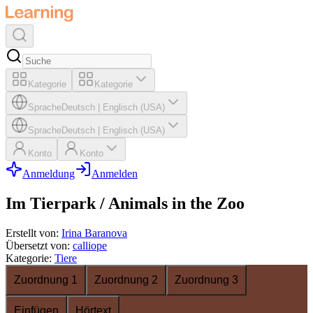
Kategorie
Kategorie
Sprache
Deutsch
|
Englisch (USA)
Sprache
Deutsch
|
Englisch (USA)
Konto
Konto
Anmeldung
Anmelden
Im Tierpark / Animals in the Zoo
Erstellt von
:
Irina Baranova
Übersetzt von
:
calliope
Kategorie
:
Tiere
Zuordnung 1
Zuordnung 2
Zuordnung 3
Einfügen
Hörtext