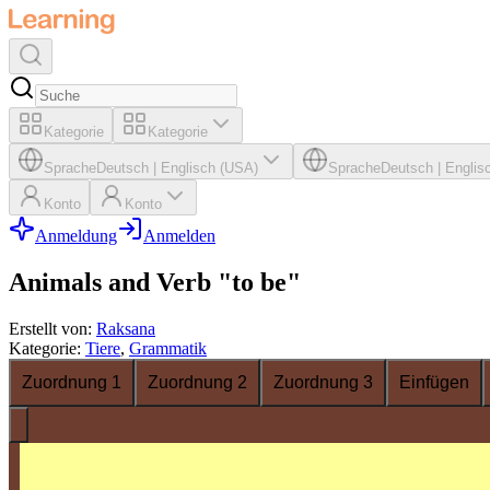
Kategorie
Kategorie
Sprache
Deutsch
|
Englisch (USA)
Sprache
Deutsch
|
Englis
Konto
Konto
Anmeldung
Anmelden
Animals and Verb "to be"
Erstellt von
:
Raksana
Kategorie
:
Tiere
,
Grammatik
Zuordnung 1
Zuordnung 2
Zuordnung 3
Einfügen