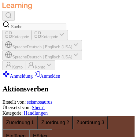
Kategorie
Kategorie
Sprache
Deutsch
|
Englisch (USA)
Sprache
Deutsch
|
Englisch (USA)
Konto
Konto
Anmeldung
Anmelden
Aktionsverben
Erstellt von
:
seismosaurus
Übersetzt von
:
Shera1
Kategorie
:
Handlungen
Zuordnung 1
Zuordnung 2
Zuordnung 3
Einfügen
Hörtext