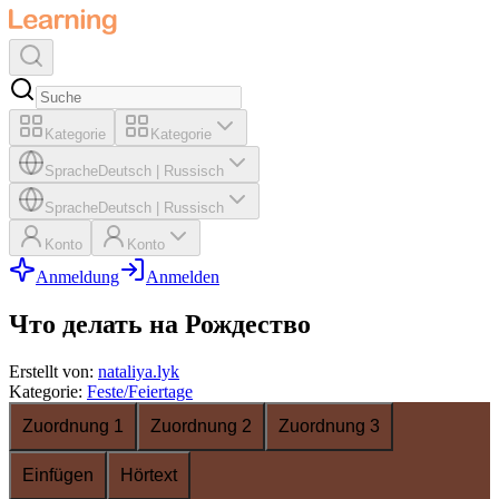
Kategorie
Kategorie
Sprache
Deutsch
|
Russisch
Sprache
Deutsch
|
Russisch
Konto
Konto
Anmeldung
Anmelden
Что делать на Рождество
Erstellt von
:
nataliya.lyk
Kategorie
:
Feste/Feiertage
Zuordnung 1
Zuordnung 2
Zuordnung 3
Einfügen
Hörtext