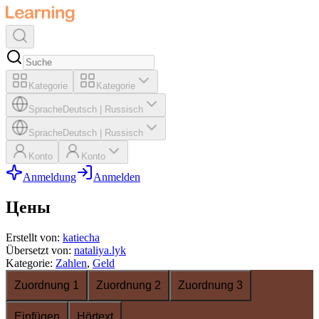
Kategorie
Kategorie
Sprache
Deutsch
|
Russisch
Sprache
Deutsch
|
Russisch
Konto
Konto
Anmeldung
Anmelden
Цены
Erstellt von
:
katiecha
Übersetzt von
:
nataliya.lyk
Kategorie
:
Zahlen
,
Geld
Zuordnung 1
Zuordnung 2
Zuordnung 3
Einfügen
Hörtext