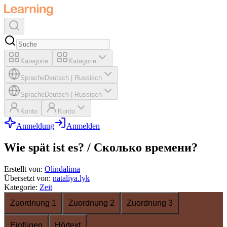
Kategorie
Kategorie
Sprache
Deutsch
|
Russisch
Sprache
Deutsch
|
Russisch
Konto
Konto
Anmeldung
Anmelden
Wie spät ist es? / Сколько времени?
Erstellt von
:
Olindalima
Übersetzt von
:
nataliya.lyk
Kategorie
:
Zeit
Zuordnung 1
Zuordnung 2
Zuordnung 3
Einfügen
Hörtext