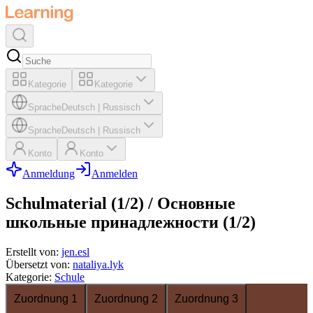
Kategorie
Kategorie
Sprache
Deutsch
|
Russisch
Sprache
Deutsch
|
Russisch
Konto
Konto
Anmeldung
Anmelden
Schulmaterial (1/2) / Основные
школьные принадлежности (1/2)
Erstellt von
:
jen.esl
Übersetzt von
:
nataliya.lyk
Kategorie
:
Schule
Zuordnung 1
Zuordnung 2
Zuordnung 3