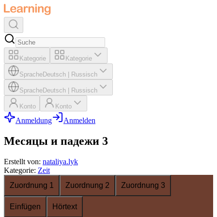
Kategorie
Kategorie
Sprache
Deutsch
|
Russisch
Sprache
Deutsch
|
Russisch
Konto
Konto
Anmeldung
Anmelden
Месяцы и падежи 3
Erstellt von
:
nataliya.lyk
Kategorie
:
Zeit
Zuordnung 1
Zuordnung 2
Zuordnung 3
Einfügen
Hörtext