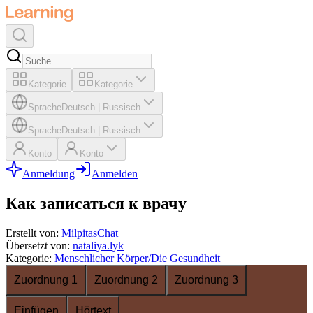
Kategorie
Kategorie
Sprache
Deutsch
|
Russisch
Sprache
Deutsch
|
Russisch
Konto
Konto
Anmeldung
Anmelden
Как записаться к врачу
Erstellt von
:
MilpitasChat
Übersetzt von
:
nataliya.lyk
Kategorie
:
Menschlicher Körper/Die Gesundheit
Zuordnung 1
Zuordnung 2
Zuordnung 3
Einfügen
Hörtext