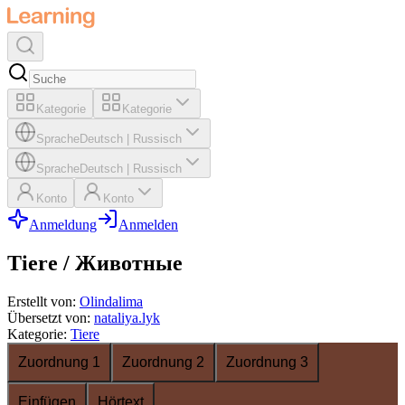
Kategorie
Kategorie
Sprache
Deutsch
|
Russisch
Sprache
Deutsch
|
Russisch
Konto
Konto
Anmeldung
Anmelden
Tiere / Животные
Erstellt von
:
Olindalima
Übersetzt von
:
nataliya.lyk
Kategorie
:
Tiere
Zuordnung 1
Zuordnung 2
Zuordnung 3
Einfügen
Hörtext