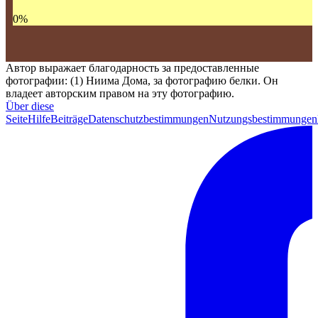
0
%
Автор выражает благодарность за предоставленные
фотографии: (1) Ниима Дома, за фотографию белки. Он
владеет авторским правом на эту фотографию.
Über diese
Seite
Hilfe
Beiträge
Datenschutzbestimmungen
Nutzungsbestimmungen