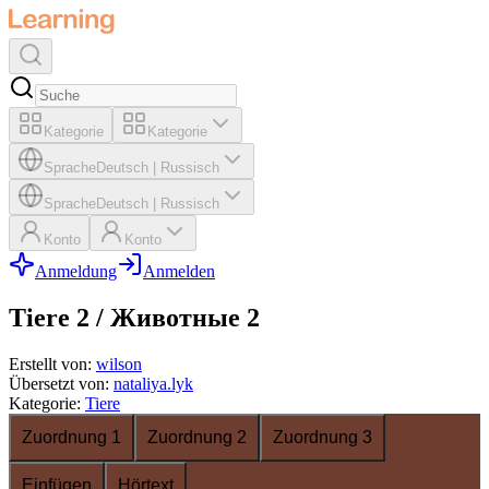
Kategorie
Kategorie
Sprache
Deutsch
|
Russisch
Sprache
Deutsch
|
Russisch
Konto
Konto
Anmeldung
Anmelden
Tiere 2 / Животные 2
Erstellt von
:
wilson
Übersetzt von
:
nataliya.lyk
Kategorie
:
Tiere
Zuordnung 1
Zuordnung 2
Zuordnung 3
Einfügen
Hörtext