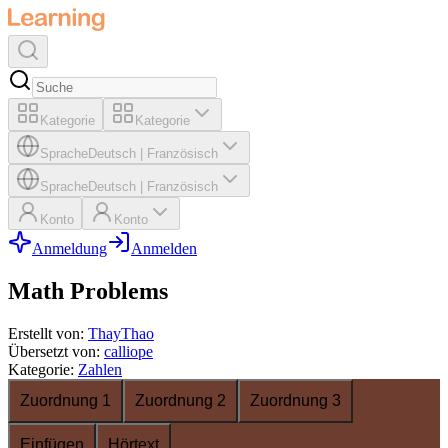
Kategorie
Kategorie
Sprache
Deutsch
|
Französisch
Sprache
Deutsch
|
Französisch
Konto
Konto
Anmeldung
Anmelden
Math Problems
Erstellt von
:
ThayThao
Übersetzt von
:
calliope
Kategorie
:
Zahlen
Zuordnung 1
Zuordnung 2
Zuordnung 3
Einfügen
Hörtext