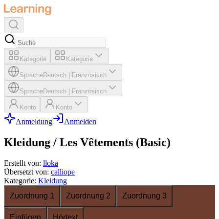
Kategorie
Kategorie
Sprache
Deutsch
|
Französisch
Sprache
Deutsch
|
Französisch
Konto
Konto
Anmeldung
Anmelden
Kleidung / Les Vêtements (Basic)
Erstellt von
:
lloka
Übersetzt von
:
calliope
Kategorie
:
Kleidung
Zuordnung 1
Zuordnung 2
Zuordnung 3
Einfügen
Hörtext