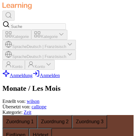
Kategorie
Kategorie
Sprache
Deutsch
|
Französisch
Sprache
Deutsch
|
Französisch
Konto
Konto
Anmeldung
Anmelden
Monate / Les Mois
Erstellt von
:
wilson
Übersetzt von
:
calliope
Kategorie
:
Zeit
Zuordnung 1
Zuordnung 2
Zuordnung 3
Einfügen
Hörtext