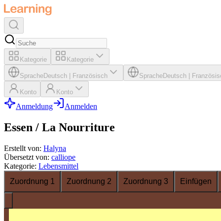
Kategorie
Kategorie
Sprache
Deutsch
|
Französisch
Sprache
Deutsch
|
Französis
Konto
Konto
Anmeldung
Anmelden
Essen / La Nourriture
Erstellt von
:
Halyna
Übersetzt von
:
calliope
Kategorie
:
Lebensmittel
Zuordnung 1
Zuordnung 2
Zuordnung 3
Einfügen