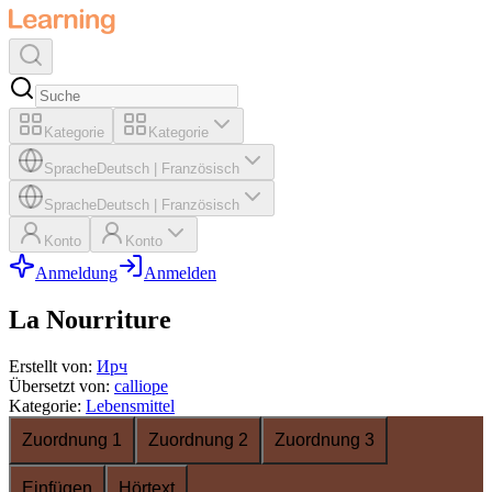
Kategorie
Kategorie
Sprache
Deutsch
|
Französisch
Sprache
Deutsch
|
Französisch
Konto
Konto
Anmeldung
Anmelden
La Nourriture
Erstellt von
:
Ирч
Übersetzt von
:
calliope
Kategorie
:
Lebensmittel
Zuordnung 1
Zuordnung 2
Zuordnung 3
Einfügen
Hörtext