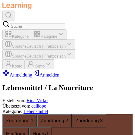
Kategorie
Kategorie
Sprache
Deutsch
|
Französisch
Sprache
Deutsch
|
Französisch
Konto
Konto
Anmeldung
Anmelden
Lebensmittel / La Nourriture
Erstellt von
:
Rina Virko
Übersetzt von
:
calliope
Kategorie
:
Lebensmittel
Zuordnung 1
Zuordnung 2
Zuordnung 3
Einfügen
Hörtext