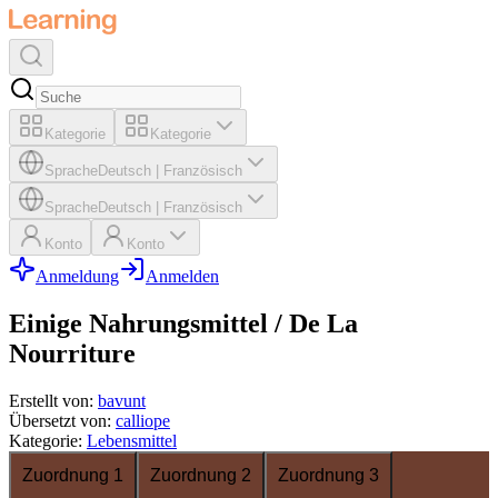
Kategorie
Kategorie
Sprache
Deutsch
|
Französisch
Sprache
Deutsch
|
Französisch
Konto
Konto
Anmeldung
Anmelden
Einige Nahrungsmittel / De La
Nourriture
Erstellt von
:
bavunt
Übersetzt von
:
calliope
Kategorie
:
Lebensmittel
Zuordnung 1
Zuordnung 2
Zuordnung 3