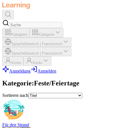
Kategorie
Kategorie
Sprache
Deutsch
|
Französisch
Sprache
Deutsch
|
Französisch
Konto
Konto
Anmeldung
Anmelden
Kategorie
:
Feste/Feiertage
Sortieren nach
Für den Strand