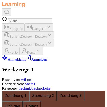
Kategorie
Kategorie
Sprache
Deutsch
|
Deutsch
Sprache
Deutsch
|
Deutsch
Konto
Konto
Anmeldung
Anmelden
Werkzeuge 1
Erstellt von
:
wilson
Übersetzt von
:
Shera1
Kategorie
:
Technik/Technologie
Zuordnung 1
Zuordnung 2
Zuordnung 3
Einfügen
Hörtext