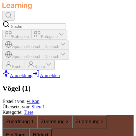
Kategorie
Kategorie
Sprache
Deutsch
|
Deutsch
Sprache
Deutsch
|
Deutsch
Konto
Konto
Anmeldung
Anmelden
Vögel (1)
Erstellt von
:
wilson
Übersetzt von
:
Shera1
Kategorie
:
Tiere
Zuordnung 1
Zuordnung 2
Zuordnung 3
Einfügen
Hörtext