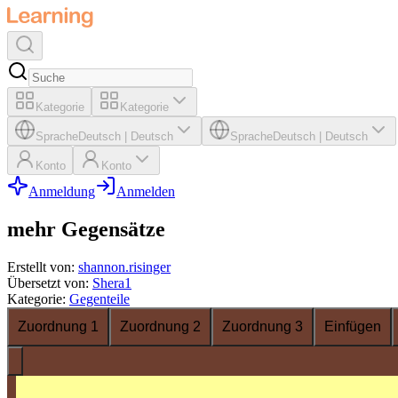
Kategorie
Kategorie
Sprache
Deutsch
|
Deutsch
Sprache
Deutsch
|
Deutsch
Konto
Konto
Anmeldung
Anmelden
mehr Gegensätze
Erstellt von
:
shannon.risinger
Übersetzt von
:
Shera1
Kategorie
:
Gegenteile
Zuordnung 1
Zuordnung 2
Zuordnung 3
Einfügen