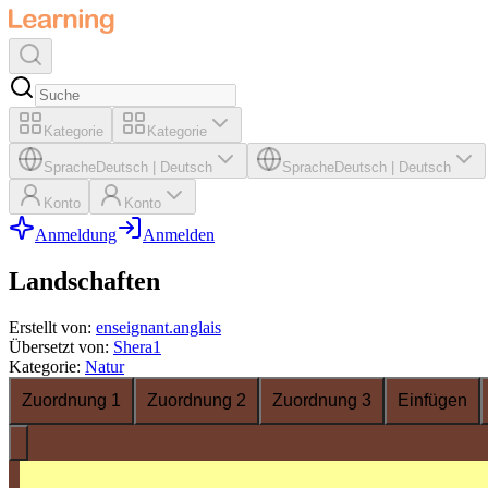
Kategorie
Kategorie
Sprache
Deutsch
|
Deutsch
Sprache
Deutsch
|
Deutsch
Konto
Konto
Anmeldung
Anmelden
Landschaften
Erstellt von
:
enseignant.anglais
Übersetzt von
:
Shera1
Kategorie
:
Natur
Zuordnung 1
Zuordnung 2
Zuordnung 3
Einfügen