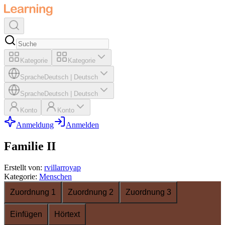
Kategorie
Kategorie
Sprache
Deutsch
|
Deutsch
Sprache
Deutsch
|
Deutsch
Konto
Konto
Anmeldung
Anmelden
Familie II
Erstellt von
:
rvillarroyap
Kategorie
:
Menschen
Zuordnung 1
Zuordnung 2
Zuordnung 3
Einfügen
Hörtext