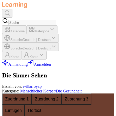
Kategorie
Kategorie
Sprache
Deutsch
|
Deutsch
Sprache
Deutsch
|
Deutsch
Konto
Konto
Anmeldung
Anmelden
Die Sinne: Sehen
Erstellt von
:
rvillarroyap
Kategorie
:
Menschlicher Körper/Die Gesundheit
Zuordnung 1
Zuordnung 2
Zuordnung 3
Einfügen
Hörtext