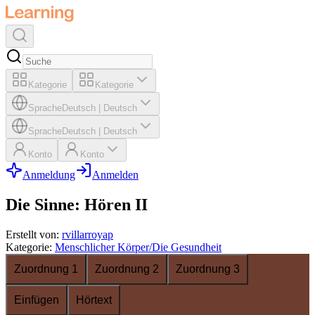
Kategorie
Kategorie
Sprache
Deutsch
|
Deutsch
Sprache
Deutsch
|
Deutsch
Konto
Konto
Anmeldung
Anmelden
Die Sinne: Hören II
Erstellt von
:
rvillarroyap
Kategorie
:
Menschlicher Körper/Die Gesundheit
Zuordnung 1
Zuordnung 2
Zuordnung 3
Einfügen
Hörtext