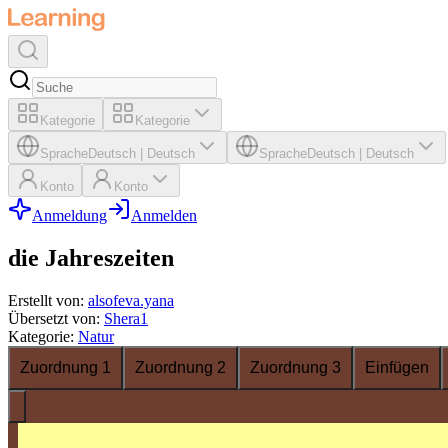
Kategorie
Kategorie
Sprache
Deutsch
|
Deutsch
Sprache
Deutsch
|
Deutsch
Konto
Konto
Anmeldung
Anmelden
die Jahreszeiten
Erstellt von
:
alsofeva.yana
Übersetzt von
:
Shera1
Kategorie
:
Natur
Zuordnung 1
Zuordnung 2
Zuordnung 3
Einfügen