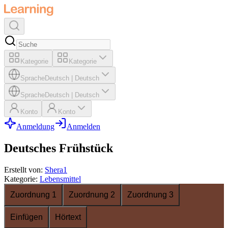
Kategorie
Kategorie
Sprache
Deutsch
|
Deutsch
Sprache
Deutsch
|
Deutsch
Konto
Konto
Anmeldung
Anmelden
Deutsches Frühstück
Erstellt von
:
Shera1
Kategorie
:
Lebensmittel
Zuordnung 1
Zuordnung 2
Zuordnung 3
Einfügen
Hörtext