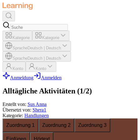
Kategorie
Kategorie
Sprache
Deutsch
|
Deutsch
Sprache
Deutsch
|
Deutsch
Konto
Konto
Anmeldung
Anmelden
Alltägliche Aktivitäten (1/2)
Erstellt von
:
Sus Anna
Übersetzt von
:
Shera1
Kategorie
:
Handlungen
Zuordnung 1
Zuordnung 2
Zuordnung 3
Einfügen
Hörtext