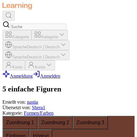
Kategorie
Kategorie
Sprache
Deutsch
|
Deutsch
Sprache
Deutsch
|
Deutsch
Konto
Konto
Anmeldung
Anmelden
5 einfache Figuren
Erstellt von
:
nastia
Übersetzt von
:
Shera1
Kategorie
:
Formen/Farben
Zuordnung 1
Zuordnung 2
Zuordnung 3
Einfügen
Hörtext