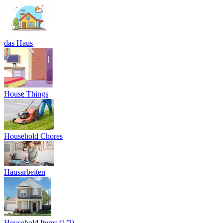
das Haus
House Things
Household Chores
Hausarbeiten
Household Items (1/2)