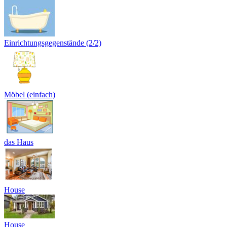
Einrichtungsgegenstände (2/2)
Möbel (einfach)
das Haus
House
House